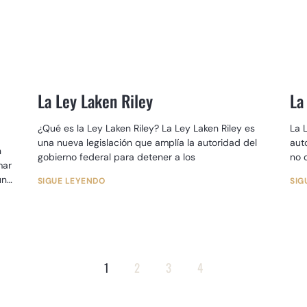
o
La Ley Laken Riley
La
¿Qué es la Ley Laken Riley? La Ley Laken Riley es
La 
una nueva legislación que amplía la autoridad del
aut
n
gobierno federal para detener a los
no 
mar
paí
un
SIGUE LEYENDO
SIG
1
2
3
4