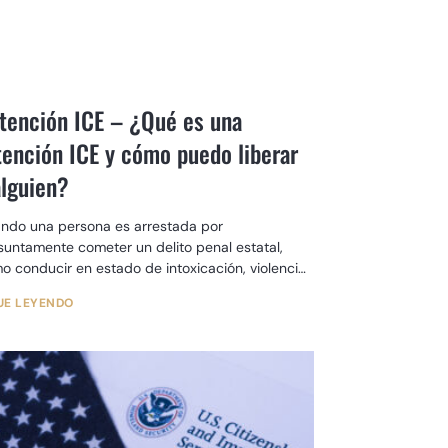
tención ICE – ¿Qué es una
tención ICE y cómo puedo liberar
alguien?
ndo una persona es arrestada por
suntamente cometer un delito penal estatal,
o conducir en estado de intoxicación, violencia
iliar o agresión, será trasladada a
UE LEYENDO