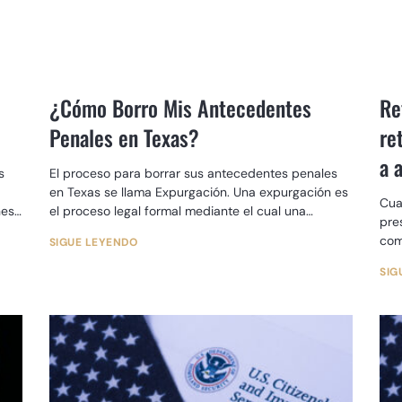
¿Cómo Borro Mis Antecedentes
Re
Penales en Texas?
re
a 
s
El proceso para borrar sus antecedentes penales
en Texas se llama Expurgación. Una expurgación es
Cua
nes
el proceso legal formal mediante el cual una
pre
persona puede
com
SIGUE LEYENDO
fam
SIG