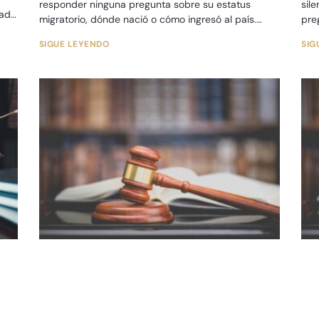
responder ninguna pregunta sobre su estatus
sil
dado
migratorio, dónde nació o cómo ingresó al país.
pre
Simplemente diga: «Elijo
nac
SIGUE LEYENDO
SIG