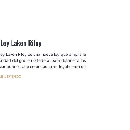
 Ley Laken Riley
Ley Laken Riley es una nueva ley que amplía la
oridad del gobierno federal para detener a los
ciudadanos que se encuentran ilegalmente en el
s. Las disposiciones de la Ley prevén la
UE LEYENDO