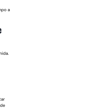
empo a
e
nida.
tar
ede