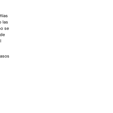
ñías
 las
no se
 de
l
casos