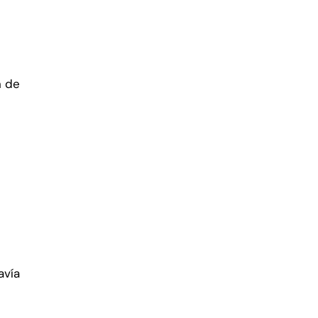
n de
avía