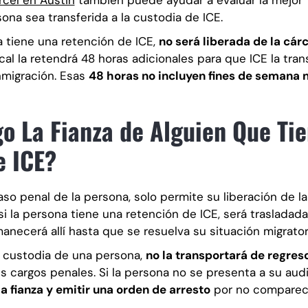
rcel en Austin
también puede ayudar a evaluar la mejor
ona sea transferida a la custodia de ICE.
na tiene una retención de ICE,
no será liberada de la cárc
local la retendrá 48 horas adicionales para que ICE la tran
nmigración. Esas
48 horas no incluyen fines de semana n
o La Fianza de Alguien Que Ti
e ICE?
aso penal de la persona, solo permite su liberación de la
si la persona tiene una retención de ICE, será trasladada
necerá allí hasta que se resuelva su situación migrator
 custodia de una persona,
no la transportará de regreso
s cargos penales. Si la persona no se presenta a su aud
a fianza y emitir una orden de arresto
por no comparec