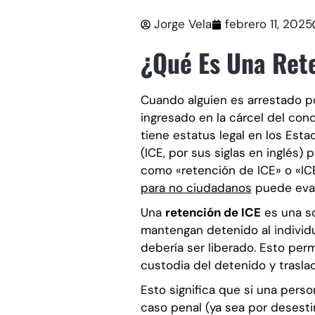
Jorge Vela
febrero 11, 2025
¿Qué Es Una Ret
Cuando alguien es arrestado 
ingresado en la cárcel del con
tiene estatus legal en los Esta
(ICE, por sus siglas en inglés
como «retención de ICE» o «ICE
para no ciudadanos
puede eval
Una
retención de ICE
es una sol
mantengan detenido al individu
debería ser liberado. Esto per
custodia del detenido y trasla
Esto significa que si una pers
caso penal (ya sea por desesti