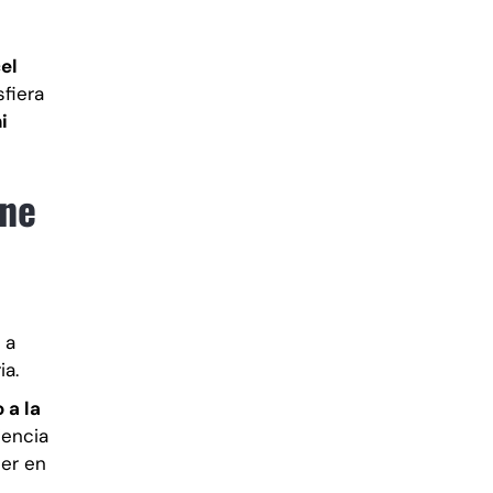
el
sfiera
i
ene
 a
ia.
 a la
iencia
er en