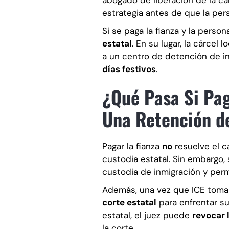
abogado de liberación de la cá
estrategia antes de que la pers
Si se paga la fianza y la perso
estatal
. En su lugar, la cárcel 
a un centro de detención de i
días festivos
.
¿Qué Pasa Si Pag
Una Retención d
Pagar la fianza
no
resuelve el c
custodia estatal. Sin embargo, 
custodia de inmigración y perma
Además, una vez que ICE toma
corte estatal
para enfrentar su
estatal, el juez puede
revocar l
la corte.