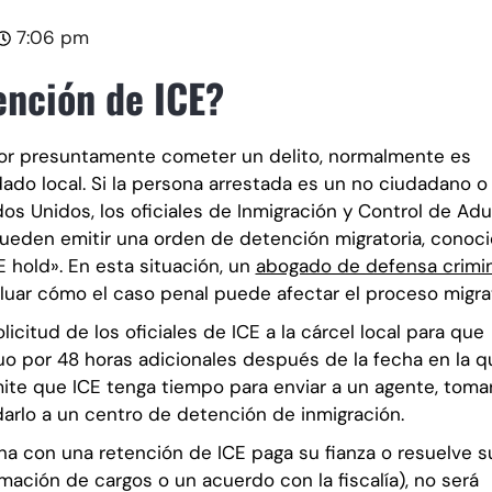
7:06 pm
ención de ICE?
por presuntamente cometer un delito, normalmente es
dado local. Si la persona arrestada es un no ciudadano o
dos Unidos, los oficiales de Inmigración y Control de Ad
) pueden emitir una orden de detención migratoria, conoc
 hold». En esta situación, un
abogado de defensa crimin
uar cómo el caso penal puede afectar el proceso migrat
icitud de los oficiales de ICE a la cárcel local para que
o por 48 horas adicionales después de la fecha en la q
mite que ICE tenga tiempo para enviar a un agente, toma
darlo a un centro de detención de inmigración.
ona con una retención de ICE paga su fianza o resuelve s
mación de cargos o un acuerdo con la fiscalía), no será