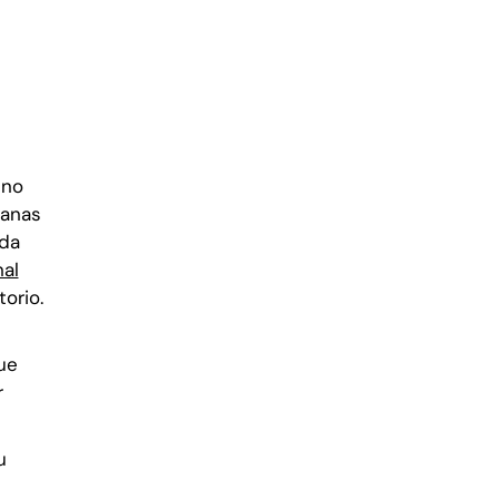
 no
uanas
ida
al
orio.
ue
r
u