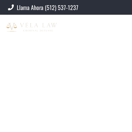
Llama Ahora (512) 537-1237
Qué es el contrabando de
extranjeros y sus
consecuencias